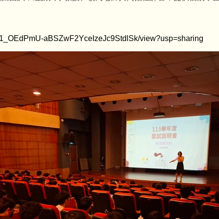
/d/1G1_OEdPmU-aBSZwF2YceIzeJc9StdlSk/view?usp=sharing