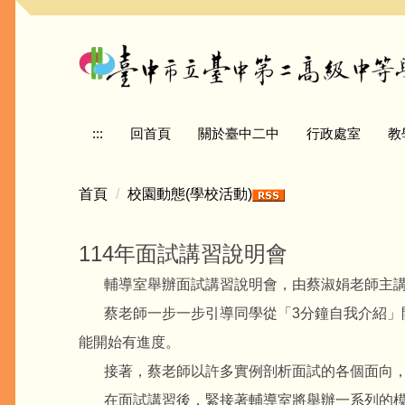
跳
到
主
要
內
容
:::
回首頁
關於臺中二中
行政處室
教
區
首頁
校園動態(學校活動)
114年面試講習說明會
輔導室舉辦面試講習說明會，由蔡淑娟老師主講
蔡老師一步一步引導同學從「3分鐘自我介紹」開
能開始有進度。
接著，蔡老師以許多實例剖析面試的各個面向，
在面試講習後，緊接著輔導室將舉辦一系列的模