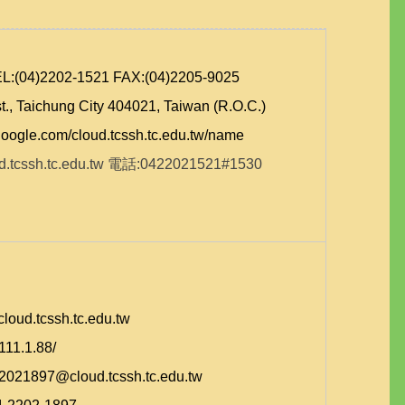
4)2202-1521 FAX:(04)2205-9025
st., Taichung City 404021, Taiwan (R.O.C.)
s.google.com/cloud.tcssh.tc.edu.tw/name
ssh.tc.edu.tw 電話:0422021521#1530
d.tcssh.tc.edu.tw
.111.1.88/
22021897@cloud.tcssh.tc.edu.tw