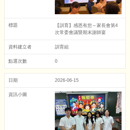
【訓育】感恩有您～家長會第4
次常委會議暨期末謝師宴
訓育組
0
2026-06-15