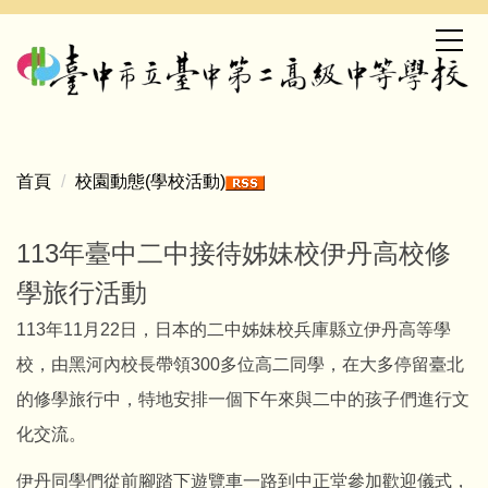
跳
到
主
要
內
容
區
首頁
校園動態(學校活動)
113年臺中二中接待姊妹校伊丹高校修
學旅行活動
113
年
11
月
22
日，日本的二中姊妹校兵庫縣立伊丹高等學
校，由黑河內校長帶領
300
多位高二同學，在大多停留臺北
的修學旅行中，特地安排一個下午來與二中的孩子們進行文
化交流。
伊丹同學們從前腳踏下遊覽車一路到中正堂參加歡迎儀式，