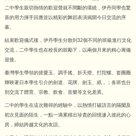
二中學生親切熱情的歡迎聲就不間斷的環繞，伊丹同學也驚
喜的用力揮手回應並以精彩的舞蹈表演揭開今日交流的序
幕。
結束歡迎儀式後，伊丹學生分散到
32
個不同的班級進行文化
交流，二中學生也在校長的鼓勵下，以兩個月來的精心籌備
迎接。
臺灣學生帶領的搓愛玉、調手搖、折天燈、打陀螺、套圈圈
輝映著日本學生引介的劍道、花牌、劍玉、紙，；各班也分
別交流了體育、宗教、飲食、音樂等文化差異。
二中的學生在這次難得的經驗中，以熱情打破語言的隔閡及
初次見面的陌生，一點一滴累積出珍貴的回憶滲入彼此的心
房，締結跨越文化的友誼。