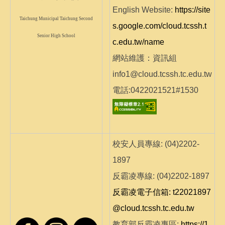
English Website:
https://site
Taichung Municipal Taichung Second
s.google.com/cloud.tcssh.t
Senior High School
c.edu.tw/name
網站維護：資訊組
info1@cloud.tcssh.tc.edu.tw
電話:0422021521#1530
校安人員專線: (04)2202-
1897
反霸凌專線: (04)2202-1897
反霸凌電子信箱: t22021897
@cloud.tcssh.tc.edu.tw
教育部反霸凌專區:
https://1