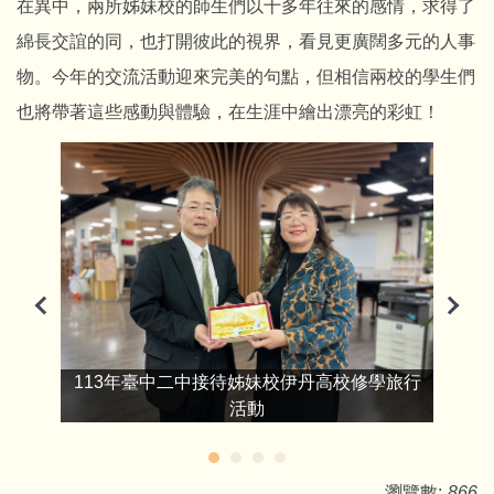
在異中，兩所姊妹校的師生們以十多年往來的感情，求得了
綿長交誼的同，也打開彼此的視界，看見更廣闊多元的人事
物。今年的交流活動迎來完美的句點，但相信兩校的學生們
也將帶著這些感動與體驗，在生涯中繪出漂亮的彩虹！
11
學旅行
113年臺中二中接待姊妹校伊丹高校修學旅行
活動
瀏覽數:
866