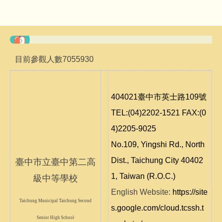
目前參觀人數
7
0
5
5
9
3
0
404021臺中市英士路109號
TEL:(04)2202-1521 FAX:(0
4)2205-9025
No.109, Yingshi Rd., North
Dist., Taichung City 40402
臺中市立臺中第二高
1, Taiwan (R.O.C.)
級中等學校
English Website:
https://site
Taichung Municipal Taichung Second
s.google.com/cloud.tcssh.t
Senior High School