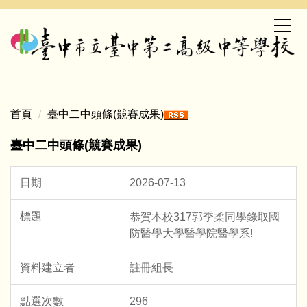
跳
到
主
要
內
容
區
首頁
臺中二中頭條(競賽成果)
臺中二中頭條(競賽成果)
2026-07-13
恭賀本校317郭季柔同學錄取國
防醫學大學醫學院醫學系!
註冊組長
296