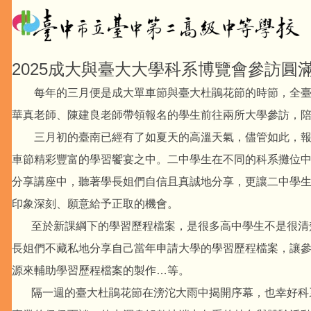
2025成大與臺大大學科系博覽會參訪圓
每年的三月便是成大單車節與臺大杜鵑花節的時節，全臺灣
華真老師、陳建良老師帶領報名的學生前往兩所大學參訪，
三月初的臺南已經有了如夏天的高溫天氣，儘管如此，報名
車節精彩豐富的學習饗宴之中。二中學生在不同的科系攤位
分享講座中，聽著學長姐們自信且真誠地分享，更讓二中學
印象深刻、願意給予正取的機會。
至於新課綱下的學習歷程檔案，是很多高中學生不是很清楚
長姐們不藏私地分享自己當年申請大學的學習歷程檔案，讓
源來輔助學習歷程檔案的製作…等。
隔一週的臺大杜鵑花節在滂沱大雨中揭開序幕，也幸好科系